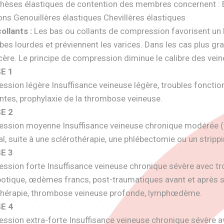
thèses élastiques de contention des membres concernent : 
ns Genouillères élastiques Chevillères élastiques
collants :
Les bas ou collants de compression favorisent un bo
es lourdes et préviennent les varices. Dans les cas plus gr
cère. Le principe de compression diminue le calibre des veines
E 1
sion légère Insuffisance veineuse légère, troubles fonctio
ntes, prophylaxie de la thrombose veineuse.
E 2
ssion moyenne Insuffisance veineuse chronique modérée (v
l, suite à une sclérothérapie, une phlébectomie ou un strippi
E 3
ssion forte Insuffisance veineuse chronique sévère avec tr
otique, œdèmes francs, post-traumatiques avant et après str
thérapie, thrombose veineuse profonde, lymphœdème.
E 4
ssion extra-forte Insuffisance veineuse chronique sévère 