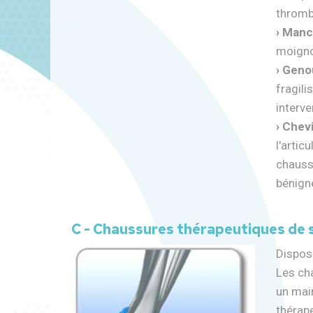
thromb
› Manc
moigno
› Geno
fragili
interve
› Chevi
l'artic
chausse
bénigne
C - Chaussures thérapeutiques de 
Dispos
Les ch
un main
thérap