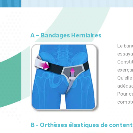
A – Bandages Herniaires
Le band
essayag
Constit
exerçan
Qu’elle
adéquat
Pour ce
compte 
B - Orthèses élastiques de content