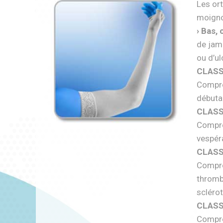
Les or
moigno
› Bas, 
de jamb
ou d’ul
CLASS
Compres
débuta
CLASS
Compre
vespéra
CLASS
Compre
thromb
scléro
CLASS
Compre