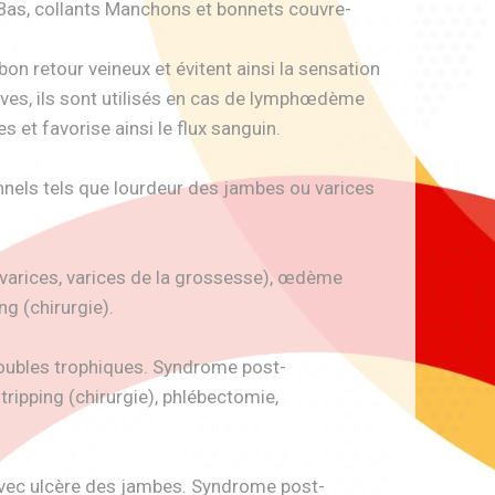
Bas, collants Manchons et bonnets couvre-
n retour veineux et évitent ainsi la sensation
aves, ils sont utilisés en cas de lymphœdème
 et favorise ainsi le flux sanguin.
nnels tels que lourdeur des jambes ou varices
arices, varices de la grossesse), œdème
ng (chirurgie).
oubles trophiques. Syndrome post-
ipping (chirurgie), phlébectomie,
avec ulcère des jambes. Syndrome post-