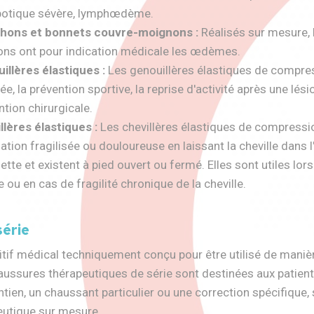
otique sévère, lymphœdème.
hons et bonnets couvre-moignons :
Réalisés sur mesure, 
ns ont pour indication médicale les œdèmes.
uillères élastiques :
Les genouillères élastiques de compress
sée, la prévention sportive, la reprise d'activité après une l
ntion chirurgicale.
llères élastiques :
Les chevillères élastiques de compressio
ulation fragilisée ou douloureuse en laissant la cheville dans 
tte et existent à pied ouvert ou fermé. Elles sont utiles lor
 ou en cas de fragilité chronique de la cheville.
série
itif médical techniquement conçu pour être utilisé de mani
aussures thérapeutiques de série sont destinées aux patie
tien, un chaussant particulier ou une correction spécifique,
eutique sur mesure.