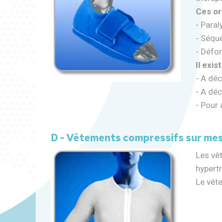
Ces or
- Paral
- Séqu
- Défor
Il exi
- A déc
- A dé
- Pour
D - Vêtements compressifs sur me
Les vêt
hypertr
Le vêt